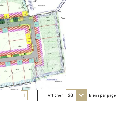
1
Afficher
biens par page