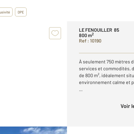
usivité
DPE
LE FENOUILLER 85
2
800 m
Ref : 10190
À seulement 750 mètres d
services et commodités, dé
de 800 m², idéalement sit
environnement calme et pr
...
Voir 