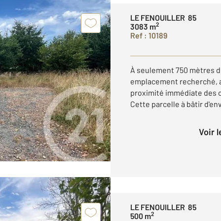
LE FENOUILLER 85
2
3083 m
Ref : 10189
À seulement 750 mètres du
emplacement recherché, al
proximité immédiate des 
Cette parcelle à bâtir d'en
Voir 
LE FENOUILLER 85
2
500 m