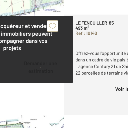
LE FENOUILLER 85
acquéreur et vendeur,
2
493 m
 immobiliers peuvent
Ref : 10140
ompagner dans vos
projets
Offrez-vous l'opportunité 
dans un cadre de vie pais
Demander une
L'agence Century 21 de Sai
estimation
22 parcelles de terrains viab
Voir 