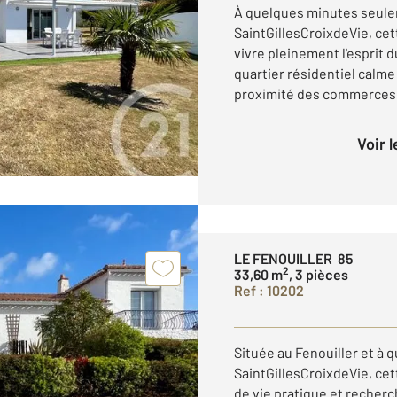
À quelques minutes seule
SaintGillesCroixdeVie, ce
vivre pleinement l'esprit 
quartier résidentiel calme
proximité des commerces e
Voir 
LE FENOUILLER 85
2
33,60 m
, 3 pièces
Ref : 10202
Située au Fenouiller et à
SaintGillesCroixdeVie, cet
de vie pratique et recherc