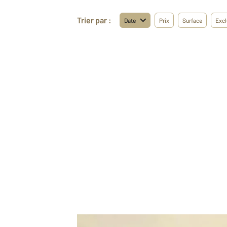
Trier par :
Date
Prix
Surface
Excl