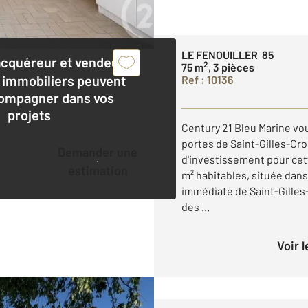
LE FENOUILLER 85
acquéreur et vendeur,
2
75 m
, 3 pièces
 immobiliers peuvent
Ref : 10136
ompagner dans vos
projets
Century 21 Bleu Marine v
portes de Saint-Gilles-Cro
Demander une
d'investissement pour cet
estimation
m² habitables, située dan
immédiate de Saint-Gilles
des ...
Voir 